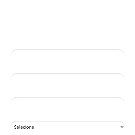
Baixe o e-book e fique por
dentro das mudanças que virão!
Nome*
Email*
Telefone*
Você é cliente Acessórias*