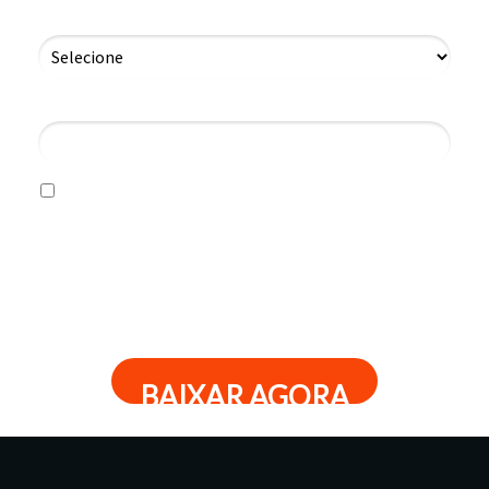
Cargo na Empresa Contábil*
3 + 2 = ?
Eu autorizo o envio, para o e-mail acima informado, de
comunicações de marketing, incluindo e-mails
promocionais, newsletters, ofertas e informações
sobre produtos ou serviços da Acessórias.
Ao informar meus dados acima, declaro-me ciente e
aceito a Política de
Privacidade da Acessórias
.
BAIXAR AGORA